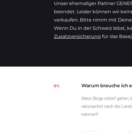
Unser ehemaliger Partner GENE
beendet. Leider können wir kein
verkaufen. Bitte nimm mit Deine
Wenn Du in der Schweiz lebst, k
Zusatzversicherung
für das Base
Warum brauche ich ei
01.
Wenn Dinge schief gehen, ka
verursachst nach der Landun
nehmen?